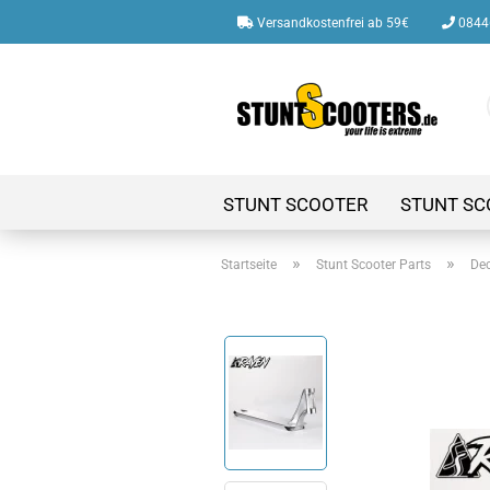
Versandkostenfrei ab 59€
08446
STUNT SCOOTER
STUNT SC
»
»
Startseite
Stunt Scooter Parts
De