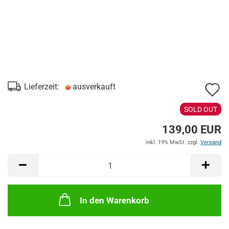
A
Lieferzeit:
ausverkauft
d
SOLD OUT
M
139,00 EUR
inkl. 19% MwSt. zzgl.
Versand
In den Warenkorb