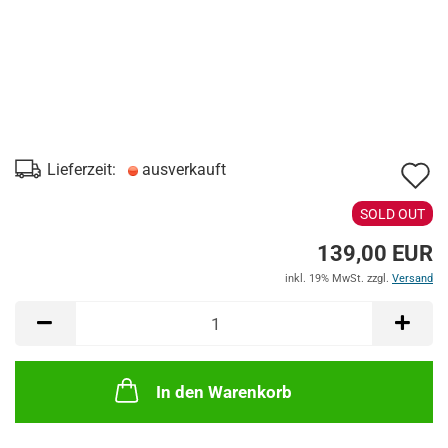
A
Lieferzeit:
ausverkauft
d
SOLD OUT
M
139,00 EUR
inkl. 19% MwSt. zzgl.
Versand
In den Warenkorb