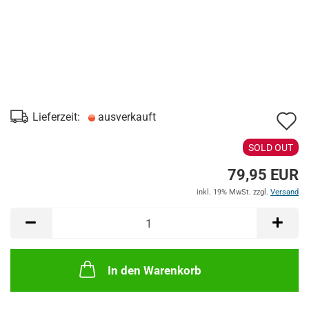
A
Lieferzeit:
ausverkauft
d
SOLD OUT
M
79,95 EUR
inkl. 19% MwSt. zzgl.
Versand
In den Warenkorb