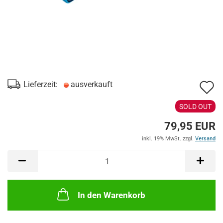
A
Lieferzeit:
ausverkauft
d
SOLD OUT
M
79,95 EUR
inkl. 19% MwSt. zzgl.
Versand
In den Warenkorb