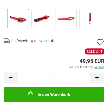
A
Lieferzeit:
ausverkauft
d
SOLD OUT
M
49,95 EUR
inkl. 19% MwSt. zzgl.
Versand
In den Warenkorb