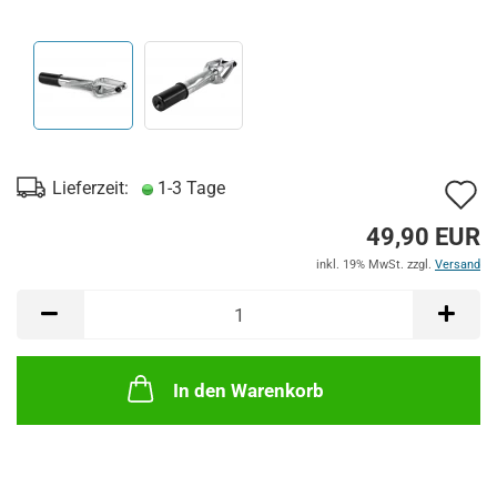
A
Lieferzeit:
1-3 Tage
d
49,90 EUR
M
inkl. 19% MwSt. zzgl.
Versand
In den Warenkorb