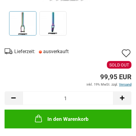
A
Lieferzeit:
ausverkauft
d
SOLD OUT
M
99,95 EUR
inkl. 19% MwSt. zzgl.
Versand
In den Warenkorb