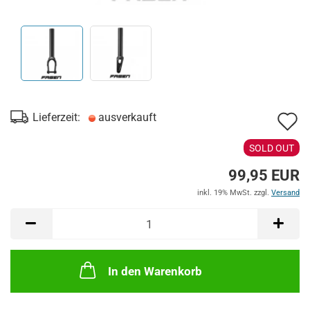
A
Lieferzeit:
ausverkauft
d
SOLD OUT
M
99,95 EUR
inkl. 19% MwSt. zzgl.
Versand
In den Warenkorb