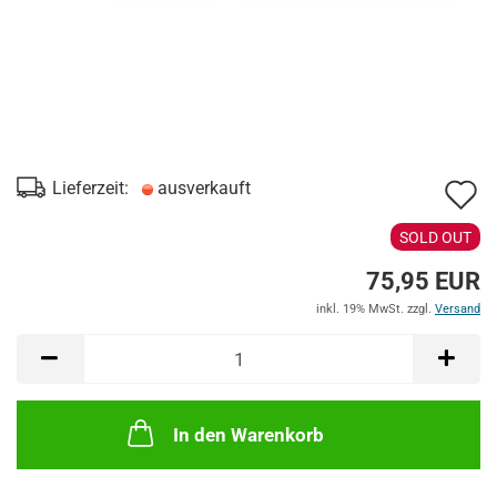
A
Lieferzeit:
ausverkauft
d
SOLD OUT
M
75,95 EUR
inkl. 19% MwSt. zzgl.
Versand
In den Warenkorb