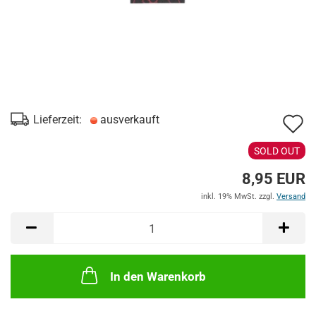
A
Lieferzeit:
ausverkauft
d
SOLD OUT
M
8,95 EUR
inkl. 19% MwSt. zzgl.
Versand
In den Warenkorb