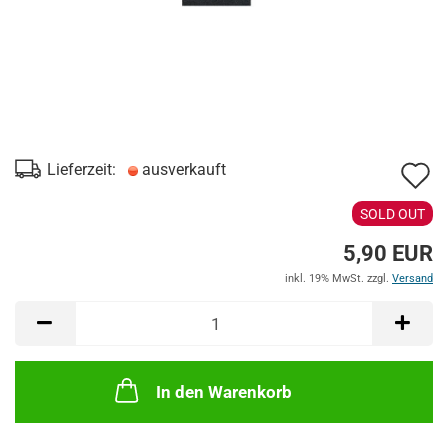
A
Lieferzeit:
ausverkauft
d
SOLD OUT
M
5,90 EUR
inkl. 19% MwSt. zzgl.
Versand
In den Warenkorb