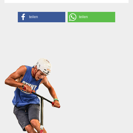
teilen
teilen