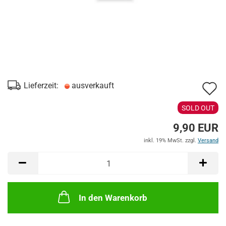
A
Lieferzeit:
ausverkauft
d
SOLD OUT
M
9,90 EUR
inkl. 19% MwSt. zzgl.
Versand
In den Warenkorb