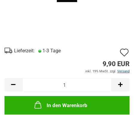
A
Lieferzeit:
1-3 Tage
d
9,90 EUR
M
inkl. 19% MwSt. zzgl.
Versand
In den Warenkorb