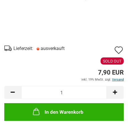
A
Lieferzeit:
ausverkauft
d
SOLD OUT
M
7,90 EUR
inkl. 19% MwSt. zzgl.
Versand
In den Warenkorb