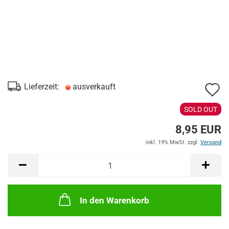
A
Lieferzeit:
ausverkauft
d
SOLD OUT
M
8,95 EUR
inkl. 19% MwSt. zzgl.
Versand
In den Warenkorb