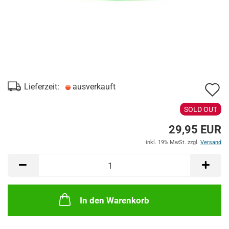
A
Lieferzeit:
ausverkauft
d
SOLD OUT
M
29,95 EUR
inkl. 19% MwSt. zzgl.
Versand
In den Warenkorb