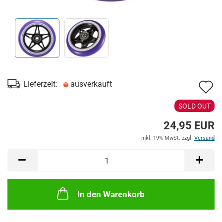
A
Lieferzeit:
ausverkauft
d
SOLD OUT
M
24,95 EUR
inkl. 19% MwSt. zzgl.
Versand
In den Warenkorb