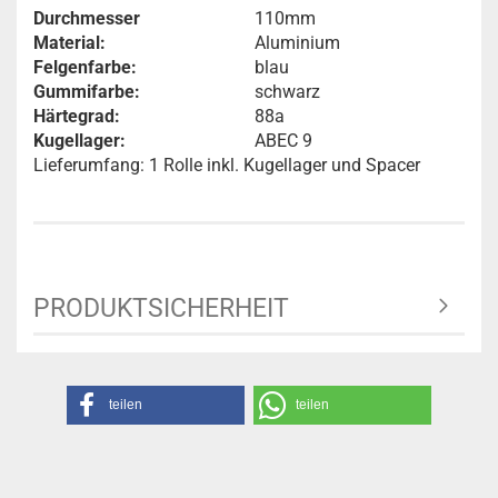
Durchmesser
110mm
Material:
Aluminium
Felgenfarbe:
blau
Gummifarbe:
schwarz
Härtegrad:
88a
Kugellager:
ABEC 9
Lieferumfang: 1 Rolle inkl. Kugellager und Spacer
PRODUKTSICHERHEIT
teilen
teilen