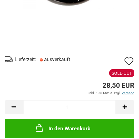
A
Lieferzeit:
ausverkauft
d
SOLD OUT
M
28,50 EUR
inkl. 19% MwSt. zzgl.
Versand
In den Warenkorb