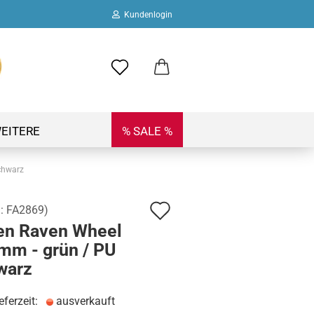
Kundenlogin
ail
swort
EITERE
% SALE %
chwarz
Auf
.:
FA2869
)
 erstellen
en Raven Wheel
den
ort vergessen?
mm - grün / PU
Merkzettel
warz
eferzeit:
ausverkauft