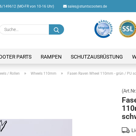
/149612 (MO-FR von 10-16 Uhr)
sales@stuntscooters.de
Suche...
E-M
Pas
OOTER PARTS
RAMPEN
SCHUTZAUSRÜSTUNG
W
»
»
els / Rollen
Wheels 110mm
Fasen Raven Wheel 110mm - grün / PU s
(Art.Nr
Konto
Fas
Passw
110
sch
Li