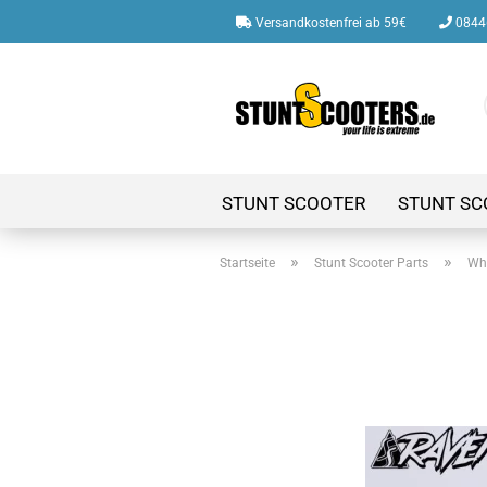
Versandkostenfrei ab 59€
08446
STUNT SCOOTER
STUNT SC
»
»
Startseite
Stunt Scooter Parts
Whe