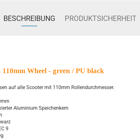
BESCHREIBUNG
PRODUKTSICHERHEIT
 110mm Wheel - green / PU black
sen auf alle Scooter mit 110mm Rollendurchmesser.
0mm
xierter Aluminium Speichenkern
n
hwarz
EC 9
0g