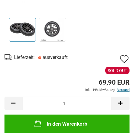
A
Lieferzeit:
ausverkauft
d
SOLD OUT
M
69,90 EUR
inkl. 19% MwSt. zzgl.
Versand
In den Warenkorb