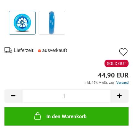
A
Lieferzeit:
ausverkauft
d
SOLD OUT
M
44,90 EUR
inkl. 19% MwSt. zzgl.
Versand
In den Warenkorb