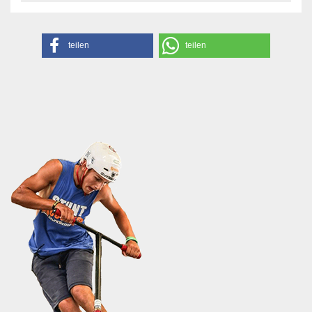
teilen
teilen