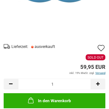
A
Lieferzeit:
ausverkauft
d
SOLD OUT
M
59,95 EUR
inkl. 19% MwSt. zzgl.
Versand
In den Warenkorb