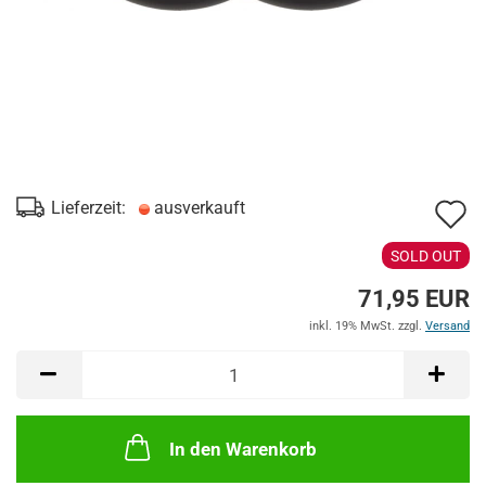
A
Lieferzeit:
ausverkauft
d
SOLD OUT
M
71,95 EUR
inkl. 19% MwSt. zzgl.
Versand
In den Warenkorb