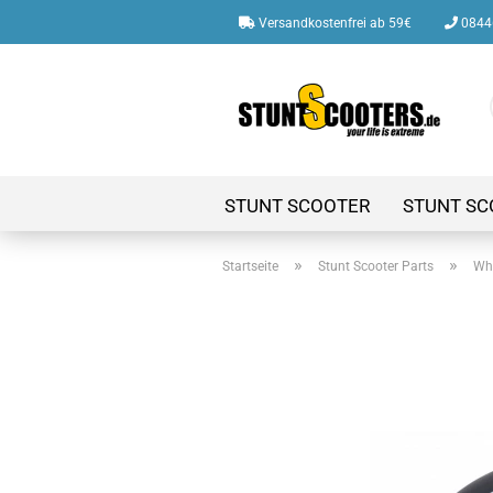
Versandkostenfrei ab 59€
08446
STUNT SCOOTER
STUNT SC
»
»
Startseite
Stunt Scooter Parts
Whe