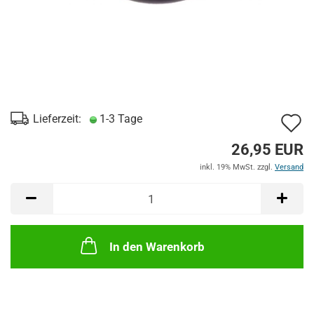
A
Lieferzeit:
1-3 Tage
d
26,95 EUR
M
inkl. 19% MwSt. zzgl.
Versand
In den Warenkorb