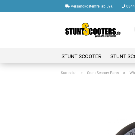
Versandkostenfrei ab 59€
08446
STUNT SCOOTER
STUNT SC
»
»
Startseite
Stunt Scooter Parts
Whe