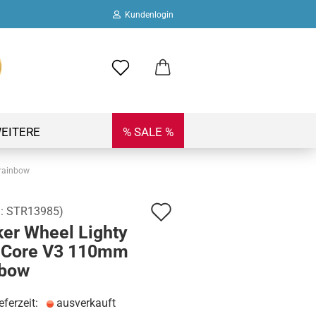
Kundenlogin
ail
swort
EITERE
% SALE %
 rainbow
Auf
.:
STR13985
)
 erstellen
ker Wheel Lighty
den
ort vergessen?
l Core V3 110mm
Merkzettel
nbow
eferzeit:
ausverkauft