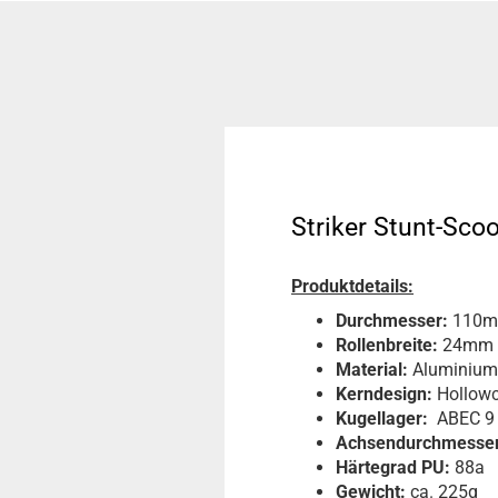
Striker Stunt-Sco
Produktdetails:
Durchmesser:
110
Rollenbreite:
24mm
Material:
Aluminium
Kerndesign:
Hollowc
Kugellager:
ABEC 9 
Achsendurchmesser
Härtegrad PU:
88a
Gewicht:
ca. 225g