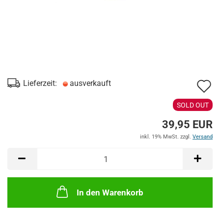
A
Lieferzeit:
ausverkauft
d
SOLD OUT
M
39,95 EUR
inkl. 19% MwSt. zzgl.
Versand
In den Warenkorb