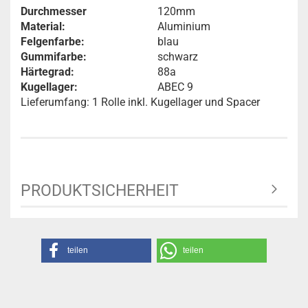
Durchmesser
120mm
Material:
Aluminium
Felgenfarbe:
blau
Gummifarbe:
schwarz
Härtegrad:
88a
Kugellager:
ABEC 9
Lieferumfang: 1 Rolle inkl. Kugellager und Spacer
PRODUKTSICHERHEIT
teilen
teilen