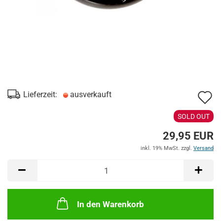
A
Lieferzeit:
ausverkauft
d
SOLD OUT
M
29,95 EUR
inkl. 19% MwSt. zzgl.
Versand
In den Warenkorb