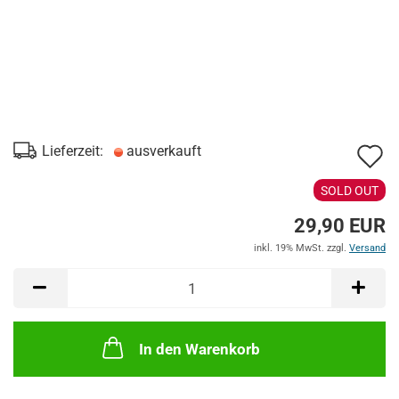
A
Lieferzeit:
ausverkauft
d
SOLD OUT
M
29,90 EUR
inkl. 19% MwSt. zzgl.
Versand
In den Warenkorb