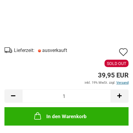
A
Lieferzeit:
ausverkauft
d
SOLD OUT
M
39,95 EUR
inkl. 19% MwSt. zzgl.
Versand
In den Warenkorb