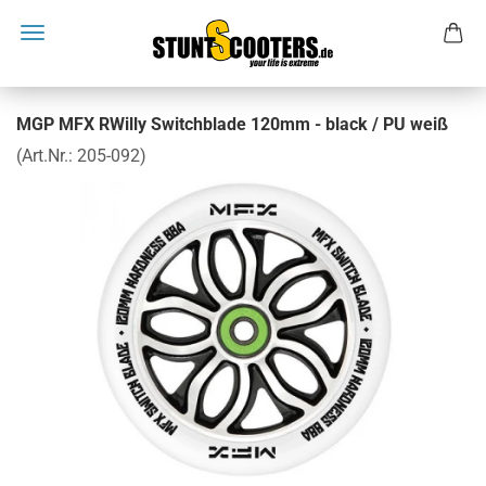
MGP MFX RWilly Switchblade 120mm - black / PU weiß
(Art.Nr.:
205-092
)