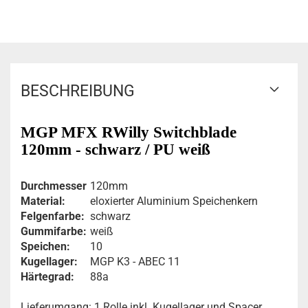
BESCHREIBUNG
MGP MFX RWilly Switchblade
120mm - schwarz / PU weiß
Durchmesser
120mm
Material:
eloxierter Aluminium Speichenkern
Felgenfarbe:
schwarz
Gummifarbe:
weiß
Speichen:
10
Kugellager:
MGP K3 - ABEC 11
Härtegrad:
88a
Lieferumgang: 1 Rolle inkl. Kugellager und Spacer