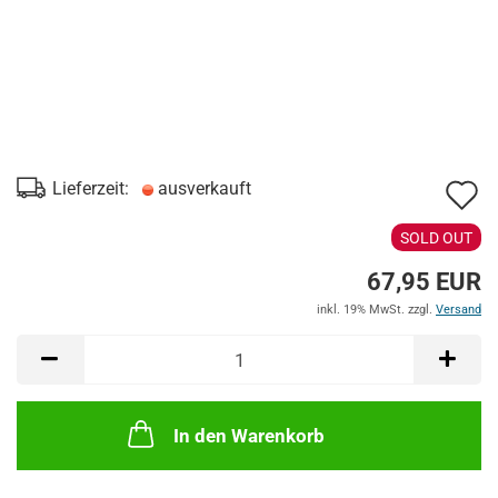
A
Lieferzeit:
ausverkauft
d
SOLD OUT
M
67,95 EUR
inkl. 19% MwSt. zzgl.
Versand
In den Warenkorb