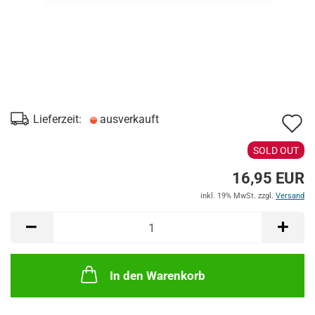
A
Lieferzeit:
ausverkauft
d
SOLD OUT
M
16,95 EUR
inkl. 19% MwSt. zzgl.
Versand
In den Warenkorb