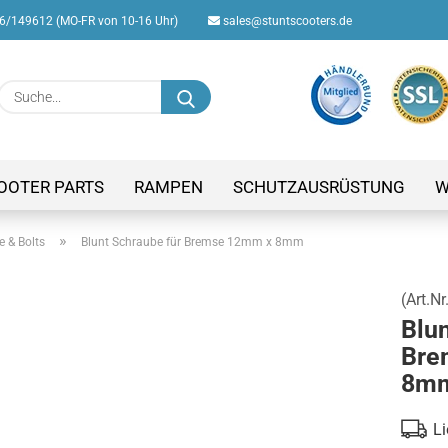
/149612 (MO-FR von 10-16 Uhr)
sales@stuntscooters.de
Suche...
E-M
Pas
OOTER PARTS
RAMPEN
SCHUTZAUSRÜSTUNG
W
»
e & Bolts
Blunt Schraube für Bremse 12mm x 8mm
(Art.Nr
Konto
Blun
Passw
Bre
8m
Li