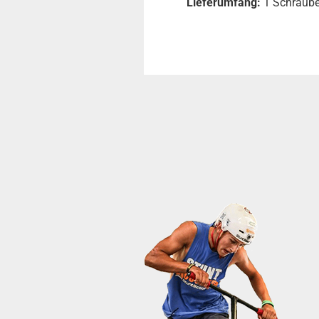
Lieferumfang:
1 Schraub