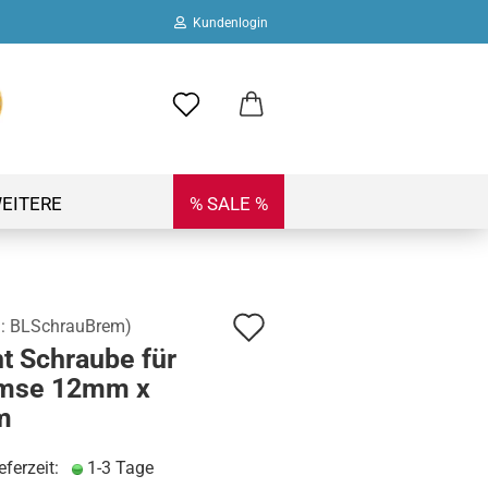
Kundenlogin
ail
swort
EITERE
% SALE %
Auf
.:
BLSchrauBrem
)
 erstellen
t Schraube für
den
ort vergessen?
mse 12mm x
Merkzettel
m
eferzeit:
1-3 Tage