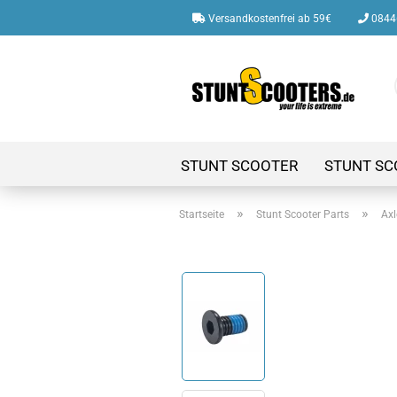
Versandkostenfrei ab 59€
08446
STUNT SCOOTER
STUNT SC
»
»
Startseite
Stunt Scooter Parts
Axl