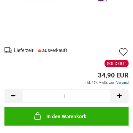
A
Lieferzeit:
ausverkauft
d
SOLD OUT
M
34,90 EUR
inkl. 19% MwSt. zzgl.
Versand
In den Warenkorb