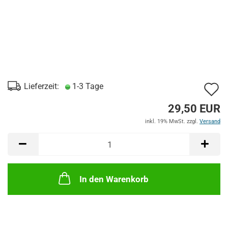
A
Lieferzeit:
1-3 Tage
d
29,50 EUR
M
inkl. 19% MwSt. zzgl.
Versand
In den Warenkorb