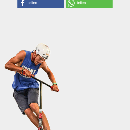
teilen
teilen