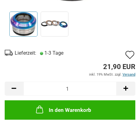
A
Lieferzeit:
1-3 Tage
d
21,90 EUR
M
inkl. 19% MwSt. zzgl.
Versand
In den Warenkorb