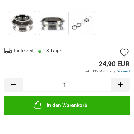
A
Lieferzeit:
1-3 Tage
d
24,90 EUR
M
inkl. 19% MwSt. zzgl.
Versand
In den Warenkorb