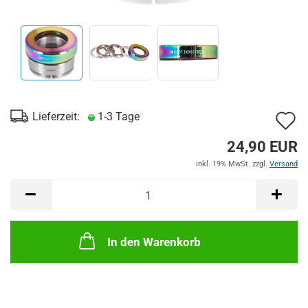
A
Lieferzeit:
1-3 Tage
d
24,90 EUR
M
inkl. 19% MwSt. zzgl.
Versand
In den Warenkorb