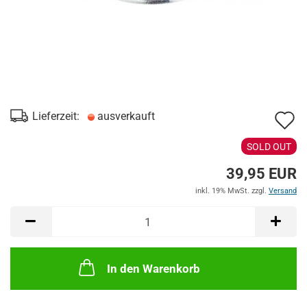
A
Lieferzeit:
ausverkauft
d
SOLD OUT
M
39,95 EUR
inkl. 19% MwSt. zzgl.
Versand
In den Warenkorb