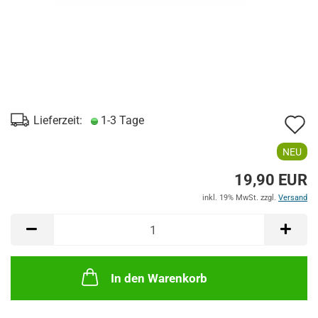
A
Lieferzeit:
1-3 Tage
d
NEU
M
19,90 EUR
inkl. 19% MwSt. zzgl.
Versand
In den Warenkorb