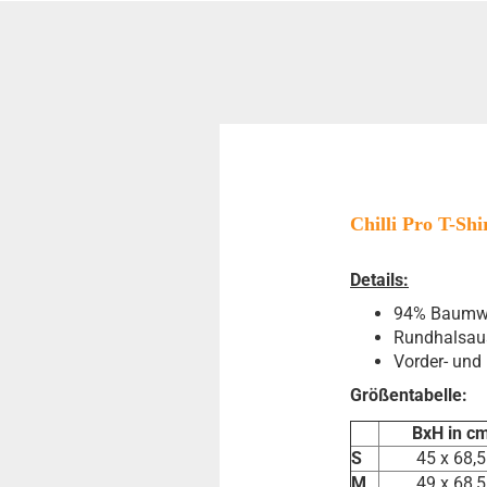
Chilli Pro T-Shir
Details:
94% Baumwo
Rundhalsau
Vorder- und
Größentabelle:
BxH in c
S
45 x 68,5
M
49 x 68,5