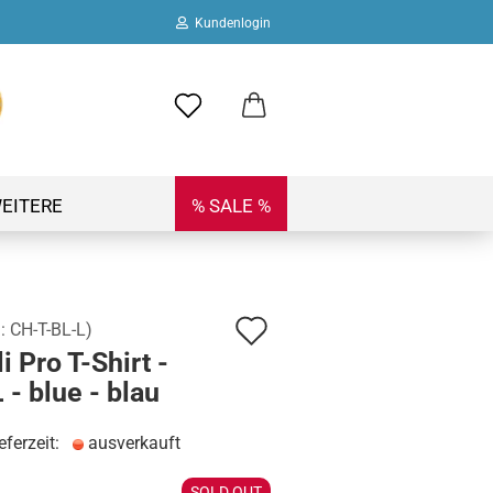
Kundenlogin
ail
swort
EITERE
% SALE %
Auf
.:
CH-T-BL-L
)
 erstellen
li Pro T-Shirt -
den
ort vergessen?
L - blue - blau
Merkzettel
eferzeit:
ausverkauft
SOLD OUT