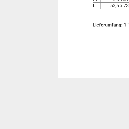
L
53,5 x 73
Lieferumfang:
1 T