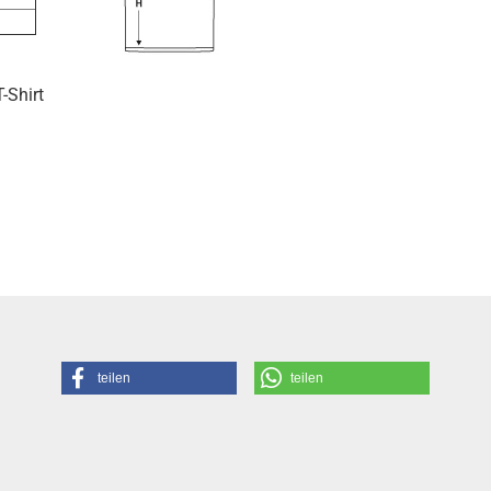
-Shirt
teilen
teilen