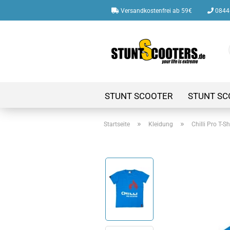
Versandkostenfrei ab 59€
08446
STUNT SCOOTER
STUNT SC
»
»
Startseite
Kleidung
Chilli Pro T-Shi