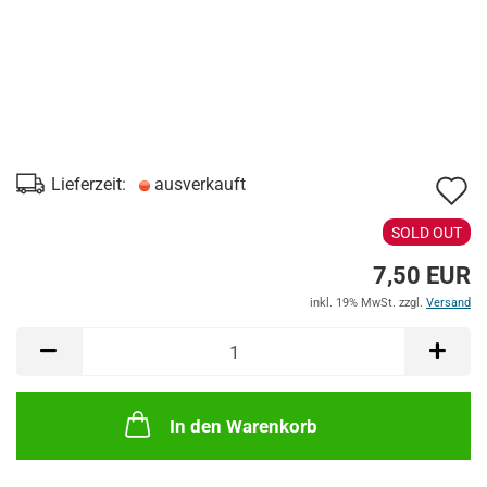
A
Lieferzeit:
ausverkauft
d
SOLD OUT
M
7,50 EUR
inkl. 19% MwSt. zzgl.
Versand
In den Warenkorb