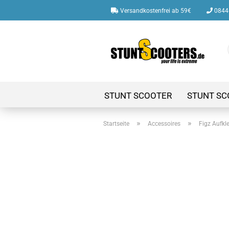
Versandkostenfrei ab 59€
08446
STUNT SCOOTER
STUNT SC
»
»
Startseite
Accessoires
Figz Aufkle