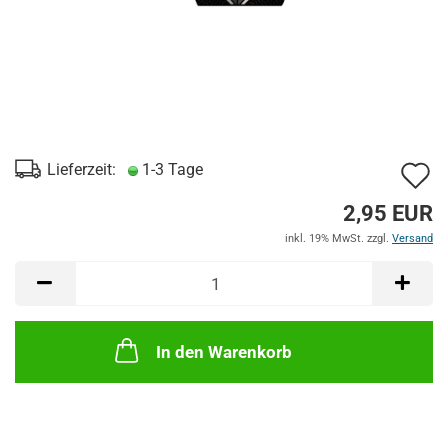
A
Lieferzeit:
1-3 Tage
d
2,95 EUR
M
inkl. 19% MwSt. zzgl.
Versand
In den Warenkorb