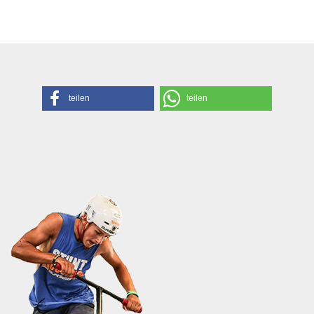
teilen
teilen