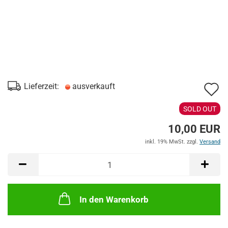
A
Lieferzeit:
ausverkauft
d
SOLD OUT
M
10,00 EUR
inkl. 19% MwSt. zzgl.
Versand
In den Warenkorb