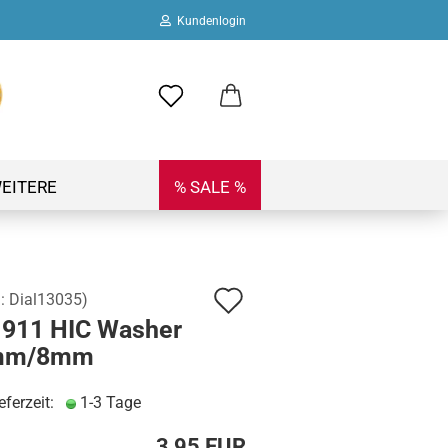
Kundenlogin
ail
swort
EITERE
% SALE %
Auf
.:
Dial13035
)
 erstellen
l 911 HIC Washer
den
ort vergessen?
mm/8mm
Merkzettel
eferzeit:
1-3 Tage
3,95 EUR