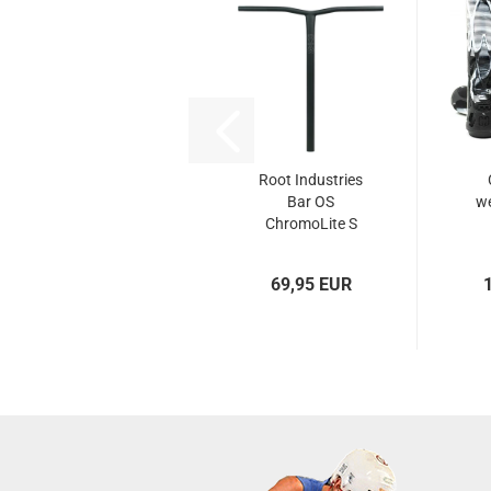
Root Industries
Bar OS
w
ChromoLite S
620x600...
69,95 EUR