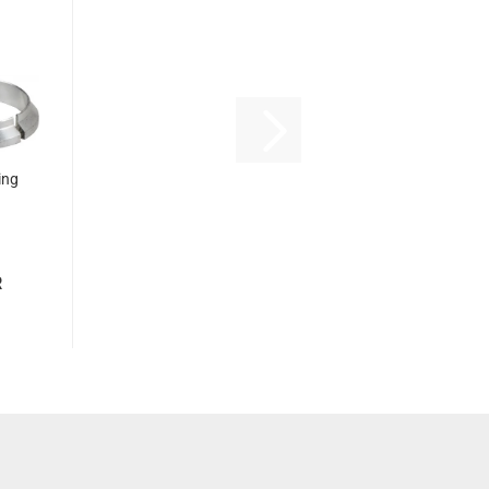
ing
R