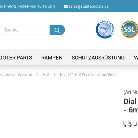
/149612 (MO-FR von 10-16 Uhr)
sales@stuntscooters.de
Suche...
E-M
Pas
OOTER PARTS
RAMPEN
SCHUTZAUSRÜSTUNG
W
»
»
mpression Systeme
HIC
Dial 911 HIC Washer - 6mm/8mm
(Art.Nr
Konto
Dia
Passw
- 6
Li