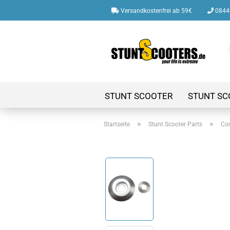
Versandkostenfrei ab 59€
08446
STUNT SCOOTER
STUNT SC
»
»
Startseite
Stunt Scooter Parts
Co