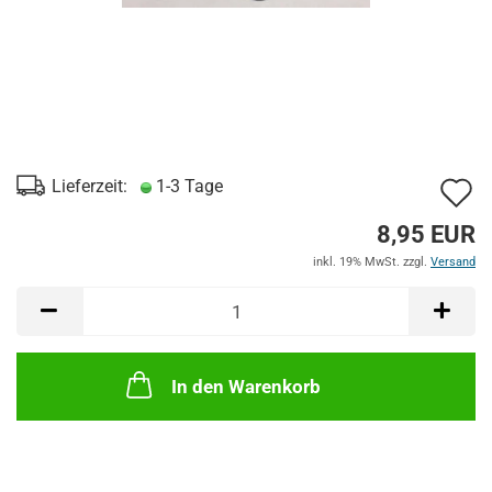
A
Lieferzeit:
1-3 Tage
d
8,95 EUR
M
inkl. 19% MwSt. zzgl.
Versand
In den Warenkorb