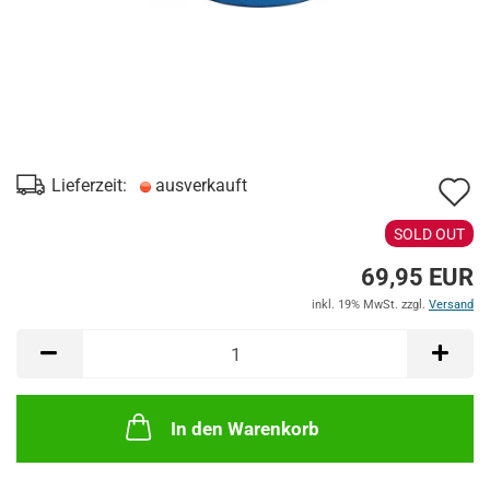
A
Lieferzeit:
ausverkauft
d
SOLD OUT
M
69,95 EUR
inkl. 19% MwSt. zzgl.
Versand
In den Warenkorb