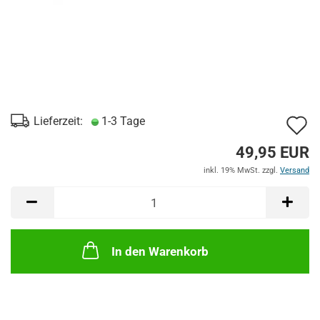
A
Lieferzeit:
1-3 Tage
d
49,95 EUR
M
inkl. 19% MwSt. zzgl.
Versand
In den Warenkorb